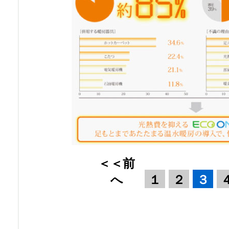
＜＜前
へ
１
２
３