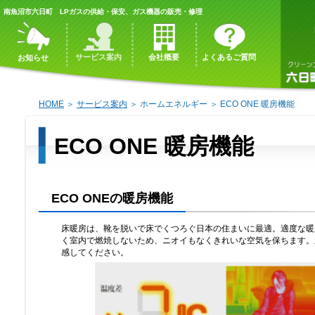
南魚沼市六日町 LPガスの供給・保安、ガス機器の販売・修理
サービス案内
会社概要
よくあるご質問
お知らせ
HOME
＞
サービス案内
＞ ホームエネルギー ＞ ECO ONE 暖房機能
ECO ONE 暖房機能
ECO ONEの暖房機能
床暖房は、靴を脱いで床でくつろぐ日本の住まいに最適。適度な暖
く室内で燃焼しないため、ニオイもなくきれいな空気を保ちます。新
感してください。