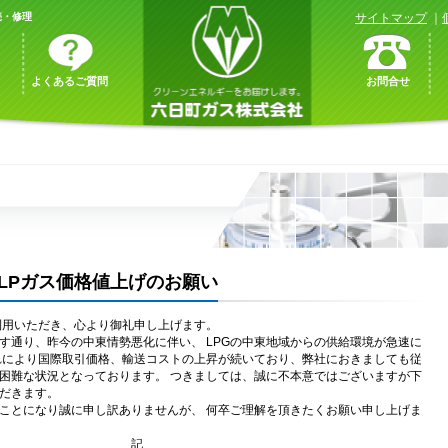
売・修理
サイトマップ
｜
よくあるご質問
お問合せ
LPガス価格値上げのお願い
利用いただき、心より御礼申し上げます。
す通り、昨今の中東情勢悪化に伴い、 LPGの中東地域からの供給環境が急速に
れにより国際取引価格、輸送コストの上昇が続いており、弊社におきましても従
困難な状況となっております。 つきましては、誠に不本意ではございますが下
ただきます。
ことになり誠に申し訳ありませんが、 何卒ご理解を頂きたくお願い申し上げま
。
記