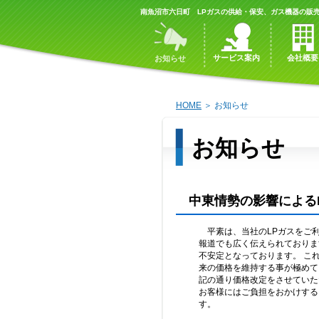
南魚沼市六日町 LPガスの供給・保安、ガス機器の販
サービス案内
会社概要
お知らせ
HOME
＞ お知らせ
お知らせ
中東情勢の影響による
平素は、当社のLPガスをご
報道でも広く伝えられておりま
不安定となっております。 こ
来の価格を維持する事が極めて
記の通り価格改定をさせてい
お客様にはご負担をおかけする
す