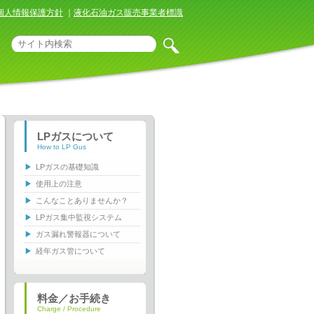
個人情報保護方針
｜
液化石油ガス販売事業者標識
LPガスについて
How to LP Gus
LPガスの基礎知識
使用上の注意
こんなことありませんか？
LPガス集中監視システム
ガス漏れ警報器について
経年ガス管について
料金／お手続き
Charge / Procedure