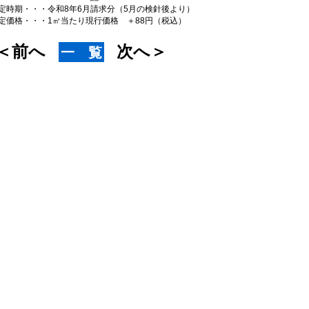
令和8年6月請求分（5月の検針後より）
㎥当たり現行価格 ＋88円（税込）
＜前へ
次へ＞
一 覧